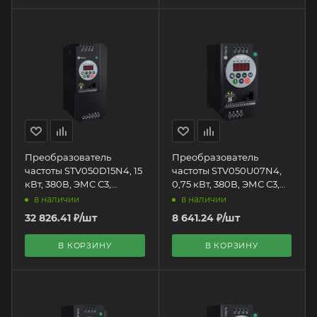
Преобразователь
Преобразователь
частоты STV050D15N4, 15
частоты STV050U07N4,
кВт, 380В, ЭМС С3,
0,75 кВт, 380В, ЭМС С3,
Systeme Electric + LED
Systeme Electric + LED
в наличии
в наличии
панель оператора
панель оператора
32 826.41
₽
/шт
8 641.24
₽
/шт
В КОРЗИНУ
В КОРЗИНУ