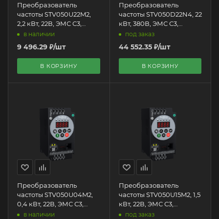
Преобразователь
Преобразователь
частоты STV050U22M2,
частоты STV050D22N4, 22
2,2 кВт, 22В, ЭМС С3,
кВт, 380В, ЭМС С3,
Systeme Electric + LED
Systeme Electric + LED
в наличии
под заказ
панель оператора
панель оператора
9 496.29
₽
/шт
44 552.35
₽
/шт
В КОРЗИНУ
В КОРЗИНУ
Преобразователь
Преобразователь
частоты STV050U04M2,
частоты STV050U15M2, 1,5
0,4 кВт, 22В, ЭМС С3,
кВт, 22В, ЭМС С3,
Systeme Electric + LED
Systeme Electric + LED
в наличии
под заказ