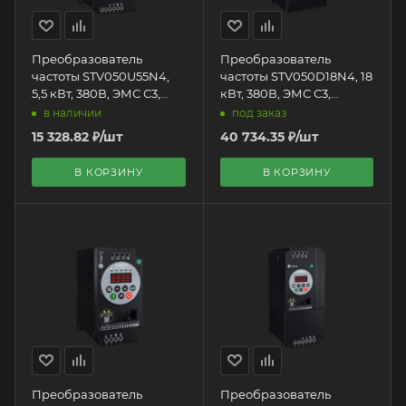
Преобразователь
Преобразователь
частоты STV050U55N4,
частоты STV050D18N4, 18
5,5 кВт, 380В, ЭМС С3,
кВт, 380В, ЭМС С3,
Systeme Electric + LED
Systeme Electric + LED
в наличии
под заказ
панель оператора
панель оператора
15 328.82
₽
/шт
40 734.35
₽
/шт
В КОРЗИНУ
В КОРЗИНУ
Преобразователь
Преобразователь