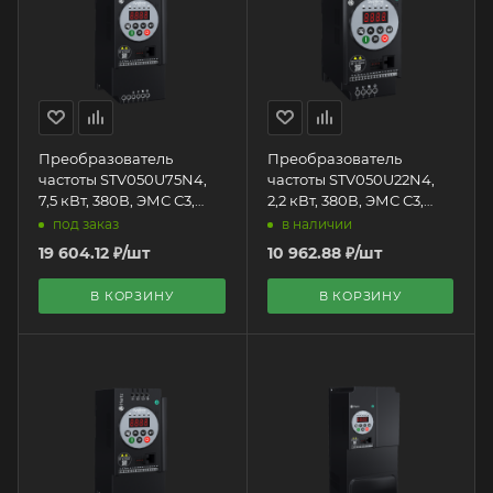
Преобразователь
Преобразователь
частоты STV050U75N4,
частоты STV050U22N4,
7,5 кВт, 380В, ЭМС С3,
2,2 кВт, 380В, ЭМС С3,
Systeme Electric + LED
Systeme Electric + LED
под заказ
в наличии
панель оператора
панель оператора
19 604.12
₽
/шт
10 962.88
₽
/шт
В КОРЗИНУ
В КОРЗИНУ