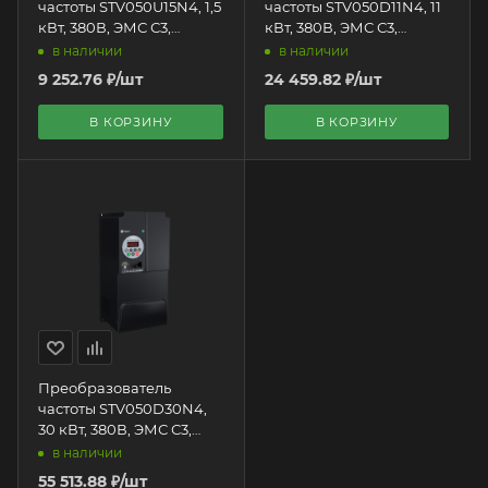
частоты STV050U15N4, 1,5
частоты STV050D11N4, 11
кВт, 380В, ЭМС С3,
кВт, 380В, ЭМС С3,
Systeme Electric + LED
Systeme Electric + LED
в наличии
в наличии
панель оператора
панель оператора
9 252.76
₽
/шт
24 459.82
₽
/шт
В КОРЗИНУ
В КОРЗИНУ
Преобразователь
частоты STV050D30N4,
30 кВт, 380В, ЭМС С3,
Systeme Electric + LED
в наличии
панель оператора
55 513.88
₽
/шт