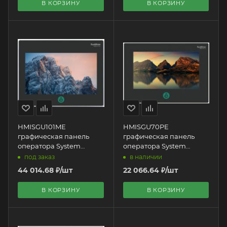
В КОРЗИНУ
В КОРЗИНУ
HMISGU101ME
HMISGU70PE
графическая панель
графическая панель
оператора System
оператора System
Electric | 10,1" HMI
Electric | 7" HMI
под заказ
в наличии
44 014.68
₽
/шт
22 066.64
₽
/шт
В КОРЗИНУ
В КОРЗИНУ