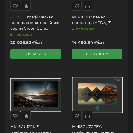
GL070E графическая
PBV10002 панель
панель оператора Kinco
оператора VEDA, 7"
серии Green GL, в
под заказ
пластиковом корпусе, 7"
под заказ
(800x480px), 24 VDC,
20 058.82
₽
/шт
14 480.94
₽
/шт
1хRS232/485, 1хRJ45
Ethernet
В КОРЗИНУ
В КОРЗИНУ
HMISGU156ME
HMISGU70PEA
графическая панель
графическая панель