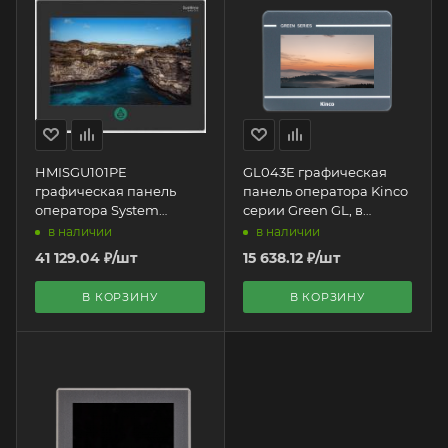
HMISGU101PE
GL043E графическая
графическая панель
панель оператора Kinco
оператора System
серии Green GL, в
Electric | 10,1" HMI
пластиковом корпусе, 4"
в наличии
в наличии
(480x272px), 24 VDC,
41 129.04
₽
/шт
15 638.12
₽
/шт
1хRS232/485, 1хRJ45
Ethernet
В КОРЗИНУ
В КОРЗИНУ