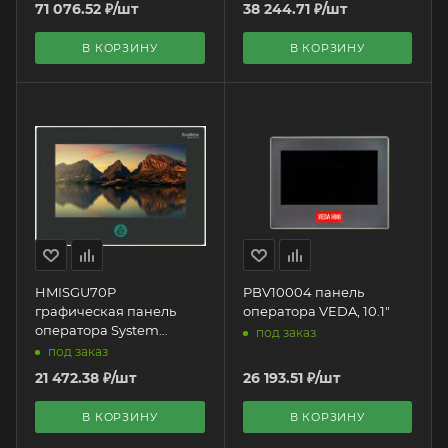
71 076.52
₽
/шт
38 244.71
₽
/шт
В КОРЗИНУ
В КОРЗИНУ
HMISGU70P
PBV10004 панель
графическая панель
оператора VEDA, 10.1"
оператора System
под заказ
Electric | 7" HMI
под заказ
21 472.38
₽
/шт
26 193.51
₽
/шт
В КОРЗИНУ
В КОРЗИНУ