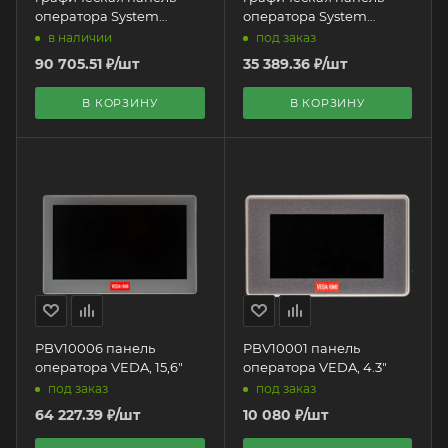
оператора System
оператора System
Electric | 15,6" HMI
Electric | 7" HMI
в наличии
под заказ
90 705.51
₽
/шт
35 389.36
₽
/шт
В КОРЗИНУ
В КОРЗИНУ
PBV10006 панель
PBV10001 панель
оператора VEDA, 15,6"
оператора VEDA, 4.3"
под заказ
под заказ
64 227.39
₽
/шт
10 080
₽
/шт