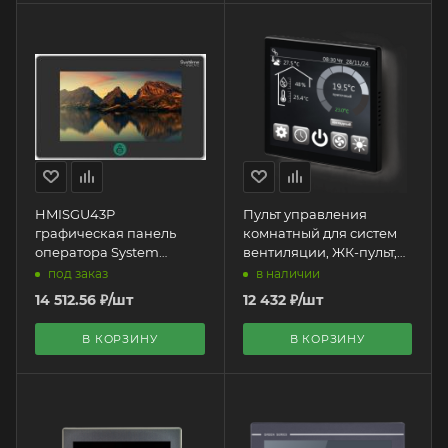
HMISGU43P
Пульт управления
графическая панель
комнатный для систем
оператора System
вентиляции, ЖК-пульт,
Electric | 4,3" HMI
4", сенсорный, цветной,
под заказ
в наличии
M72ERS485HMI4
14 512.56
₽
/шт
12 432
₽
/шт
В КОРЗИНУ
В КОРЗИНУ