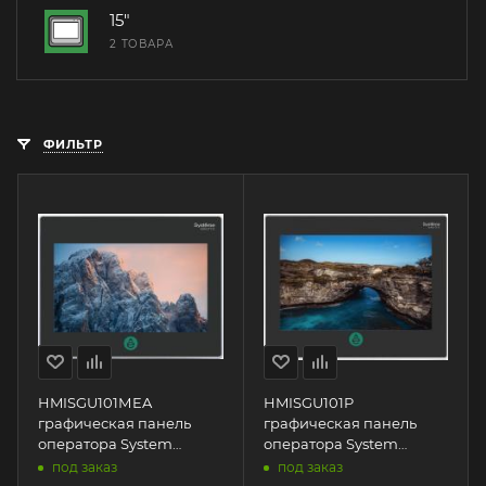
15"
2 ТОВАРА
ФИЛЬТР
HMISGU101МEA
HMISGU101P
графическая панель
графическая панель
оператора System
оператора System
Electric | 10,1" HMI
Electric | 10,1" HMI
под заказ
под заказ