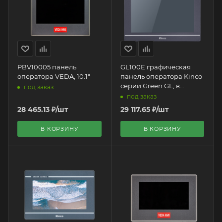
PBV10005 панель
GL100E графическая
оператора VEDA, 10.1"
панель оператора Kinco
серии Green GL, в
под заказ
пластиковом корпусе,
под заказ
10" (1024x600px), 24 VDC,
28 465.13
₽
/шт
29 117.65
₽
/шт
1хRS232/485, 1хRJ45
Ethernet
В КОРЗИНУ
В КОРЗИНУ