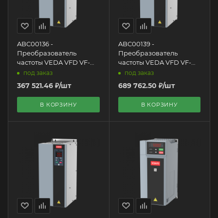
ABC00136 -
ABC00139 -
Преобразователь
Преобразователь
частоты VEDA VFD VF-
частоты VEDA VFD VF-
101-P55K-0110-U-T4-E20-
101-P110-0210-U-T4-E20-
под заказ
под заказ
N-H, 55 кВт, 3х400 VAC
N-H, 110 кВт, 3х400 VAC
367 521.46
₽
/шт
689 762.50
₽
/шт
В КОРЗИНУ
В КОРЗИНУ