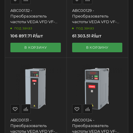
ABC00132 -
ABC00129 -
Преобразователь
Преобразователь
частоты VEDA VFD VF-
частоты VEDA VFD VF-
101-P22K-0045-U-T4-E20-
101-P11K-0025-U-T4-E20-
под заказ
под заказ
B-H, 22 кВт, 3х400 VAC
B-H, 11 кВт, 3х400 VAC
106 897.71
₽
/шт
61 303.51
₽
/шт
В КОРЗИНУ
В КОРЗИНУ
ABC00131 -
ABC00124 -
Преобразователь
Преобразователь
частоты VEDA VFD VF-
частоты VEDA VFD VF-