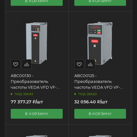
В КОРЗИНУ
В КОРЗИНУ
ABC00130 -
ABC00125 -
Преобразователь
Преобразователь
частоты VEDA VFD VF-
частоты VEDA VFD VF-
101-P15K-0032-U-T4-E20-
101-P2K2-0006-U-T4-E20-
под заказ
под заказ
B-H, 15 кВт, 3х400 VAC
B-H, 2,2 кВт, 3х400 VAC
77 377.27
₽
/шт
32 056.40
₽
/шт
В КОРЗИНУ
В КОРЗИНУ