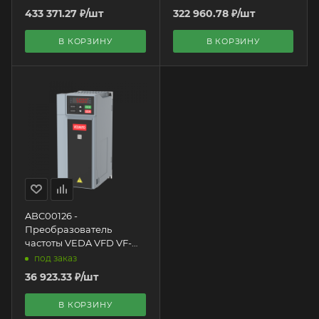
N-H, 75 кВт, 3х400 VAC
кВт, 3х400 VAC
433 371.27
₽
/шт
322 960.78
₽
/шт
В КОРЗИНУ
В КОРЗИНУ
ABC00126 -
Преобразователь
частоты VEDA VFD VF-
101-P4K0-0010-U-T4-E20-
под заказ
B-H, 4 кВт, 3х400 VAC
36 923.33
₽
/шт
В КОРЗИНУ