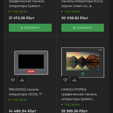
графическая панель
панель оператора Kinco
оператора System
серии Green GL, в
Electric | 7" HMI
пластиковом корпусе, 7"
под заказ
под заказ
(800x480px), 24 VDC,
21 472.38
₽
/шт
20 058.82
₽
/шт
1хRS232/485, 1хRJ45
Ethernet
В КОРЗИНУ
В КОРЗИНУ
PBV10002 панель
HMISGU70PEA
оператора VEDA, 7"
графическая панель
оператора System
под заказ
Electric | 7" HMI
под заказ
14 480.94
₽
/шт
35 389.36
₽
/шт