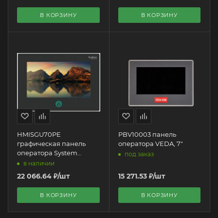
В КОРЗИНУ
В КОРЗИНУ
HMISGU70PE
PBV10003 панель
графическая панель
оператора VEDA, 7"
оператора System
под заказ
Electric | 7" HMI
в наличии
22 066.64
₽
/шт
15 271.53
₽
/шт
В КОРЗИНУ
В КОРЗИНУ