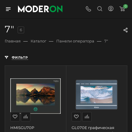
0
7"
6
—
—
—
Главная
Каталог
Панели оператора
7"
ФИЛЬТР
HMISGU70P
GL070E графическая