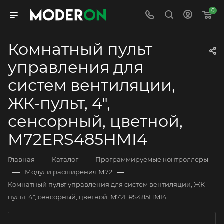
0
Комнатный пульт
управления для
систем вентиляции,
ЖК-пульт, 4",
сенсорный, цветной,
M72ERS485HMI4
—
—
Главная
Каталог
Программируемые контроллеры
—
—
Модули расширения М72
Комнатный пульт управления для систем вентиляции, ЖК-
пульт, 4", сенсорный, цветной, M72ERS485HMI4