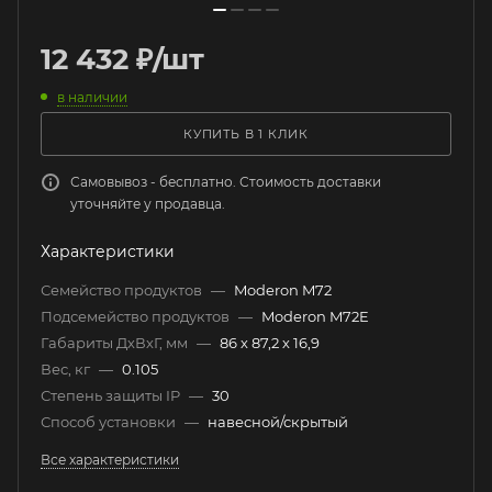
12 432
₽
/шт
в наличии
КУПИТЬ В 1 КЛИК
Самовывоз - бесплатно. Стоимость доставки
уточняйте у продавца.
Характеристики
Семейство продуктов
—
Moderon M72
Подсемейство продуктов
—
Moderon M72E
Габариты ДхВхГ, мм
—
86 х 87,2 х 16,9
Вес, кг
—
0.105
Степень защиты IP
—
30
Способ установки
—
навесной/скрытый
Все характеристики