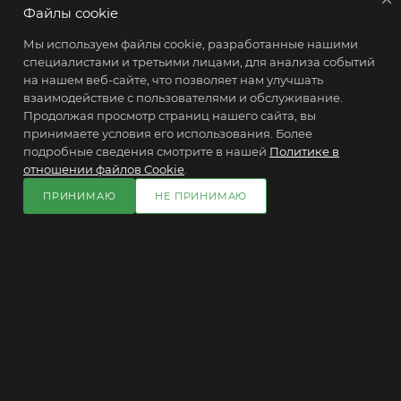
Файлы cookie
Мы используем файлы cookie, разработанные нашими
специалистами и третьими лицами, для анализа событий
ПОДПИСАТЬСЯ НА РАССЫЛКУ
на нашем веб-сайте, что позволяет нам улучшать
взаимодействие с пользователями и обслуживание.
Продолжая просмотр страниц нашего сайта, вы
+7(900) 645-22-93
принимаете условия его использования. Более
подробные сведения смотрите в нашей
Политике в
moderon-electric@ya.ru
отношении файлов Cookie
.
ПРИНИМАЮ
НЕ ПРИНИМАЮ
В КОРЗИНУ
Санкт-Петербург, ул.
Циолковского, д.9, к.2, БЦ "Космос",
офис 005
2026 © Промышленное оборудование, контроллеры