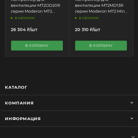
вентиляции M72OD20R
вентиляции M72MD13R
серии Moderon M72
серии Moderon M72 Mini
Optimized HVAC
HVAC
в наличии
в наличии
26 304
₽
/шт
20 310
₽
/шт
В КОРЗИНУ
В КОРЗИНУ
КАТАЛОГ
КОМПАНИЯ
ИНФОРМАЦИЯ
ТЕХПОДДЕРЖКА