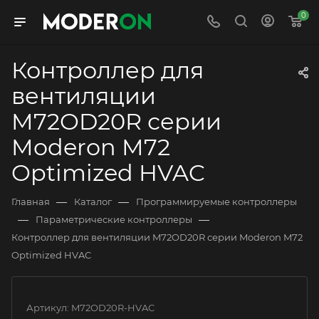
0
Контроллер для
вентиляции
M72OD20R серии
Moderon M72
Optimized HVAC
—
—
Главная
Каталог
Программируемые контроллеры
—
—
Параметрические контроллеры
Контроллер для вентиляции M72OD20R серии Moderon M72
Optimized HVAC
Артикул:
M72OD20R-HVAC