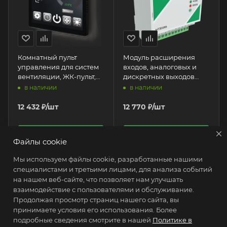
Комнатный пульт
Модуль расширения
управления для систем
входов, аналоговых и
вентиляции, ЖК-пульт,
дискретных выходов
4", сенсорный, цветной,
M72E12RB, серии
в наличии
в наличии
M72ERS485HMI4
Moderon M72E
12 432
₽
/шт
12 770
₽
/шт
В КОРЗИНУ
В КОРЗИНУ
Файлы cookie
Мы используем файлы cookie, разработанные нашими
специалистами и третьими лицами, для анализа событий
на нашем веб-сайте, что позволяет нам улучшать
взаимодействие с пользователями и обслуживание.
Продолжая просмотр страниц нашего сайта, вы
КАТАЛОГ
принимаете условия его использования. Более
подробные сведения смотрите в нашей
Политике в