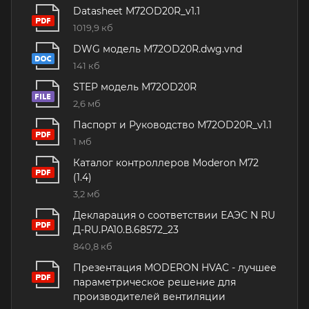
Datasheet M72OD20R_v1.1
1019,9 кб
DWG модель M72OD20R.dwg.vnd
141 кб
STEP модель M72OD20R
2,6 мб
Паспорт и Руководство M72OD20R_v1.1
1 мб
Каталог контроллеров Moderon M72
(1.4)
3,2 мб
Декларация о соответствии ЕАЭС N RU
Д-RU.РА10.В.68572_23
840,8 кб
Презентация MODERON HVAC - лучшее
параметрическое решение для
производителей вентиляции