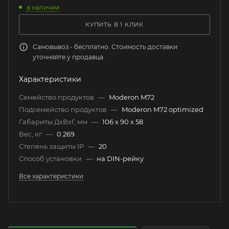
в наличии
КУПИТЬ В 1 КЛИК
Самовывоз - бесплатно. Стоимость доставки
уточняйте у продавца.
Характеристики
Семейство продуктов
—
Moderon M72
Подсемейство продуктов
—
Moderon M72 optimized
Габариты ДхВхГ, мм
—
106 х 90 х 58
Вес, кг
—
0.269
Степень защиты IP
—
20
Способ установки
—
на DIN-рейку
Все характеристики