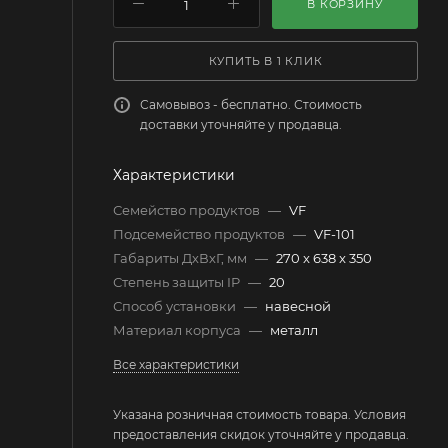
В КОРЗИНУ
КУПИТЬ В 1 КЛИК
Самовывоз - бесплатно. Стоимость
доставки уточняйте у продавца.
Характеристики
Семейство продуктов
—
VF
Подсемейство продуктов
—
VF-101
Габариты ДхВхГ, мм
—
270 x 638 x 350
Степень защиты IP
—
20
Способ установки
—
навесной
Материал корпуса
—
металл
Все характеристики
Указана розничная стоимость товара. Условия
предоставления скидок уточняйте у продавца.