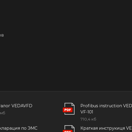
ов
талог VEDAVFD
Profibus instruction VE
VF-101
 мб
710,4 кб
кларация по ЭМС
Краткая инструкиця V