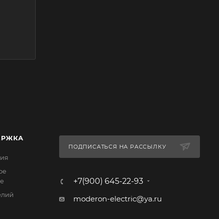
ЕРЖКА
ПОДПИСАТЬСЯ НА РАССЫЛКУ
ия
ое
+7(900) 645-22-93
е
елий
moderon-electric@ya.ru