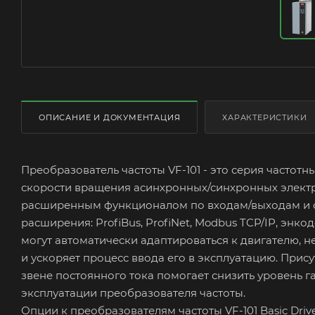
ОПИСАНИЕ И ДОКУМЕНТАЦИЯ
ХАРАКТЕРИСТИКИ
Преобразователь частоты VF-101 - это серия частот
скорости вращения асинхронных/синхронных электро
расширенным функционалом по входам/выходам и се
расширения: ProfiBus, ProfiNet, Modbus TCP/IP, эн
могут автоматически адаптироваться к двигателю, н
и ускоряет процесс ввода его в эксплуатацию. Прису
звене постоянного тока помогает снизить уровень 
эксплуатации преобразователя частоты.
Опции к преобразователям частоты VF-101 Basic Driv