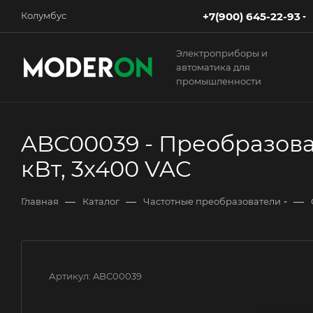
+7(900) 645-22-93
Колумбус
Электроприборы и
автоматика для
промышленности
ABC00039 - Преобразовате
кВт, 3х400 VAC
—
—
—
Главная
Каталог
Частотные преобразователи
Артикул:
ABC00039