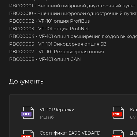
PBC00001 - Внешний цифровой двухстрочный пульт
PBC00010 - Внешний цифровой однострочный пульт
PBC00002 - VF-101 опция ProfiBus
PBC00003 - VF-101 опция ProfiNet
PBC00004 - VF-101 опция расширения входов выход
PBC00005 - VF-101 Энкодерная опция 5В
PBC00007 - VF-101 Резольверная опция
PBC00008 - VF-101 опция CAN
Документы
VF-101 Чертежи
Ка
14,3 мб
6,7
Сертификат ЕАЭС VEDAFD
Де