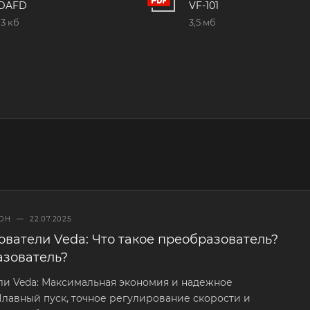
DAFD
VF-101
,3 кб
3,5 мб
ОН
—
22.07.2025
ватели Veda: Что такое преобразователь?
азователь?
ли Veda: Максимальная экономия и надежное
лавный пуск, точное регулирование скорости и