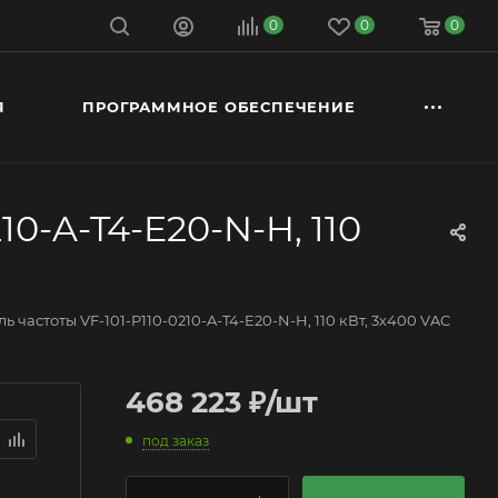
0
0
0
Я
ПРОГРАММНОЕ ОБЕСПЕЧЕНИЕ
0-A-T4-E20-N-H, 110
 частоты VF-101-P110-0210-A-T4-E20-N-H, 110 кВт, 3х400 VAC
468 223
₽
/шт
под заказ